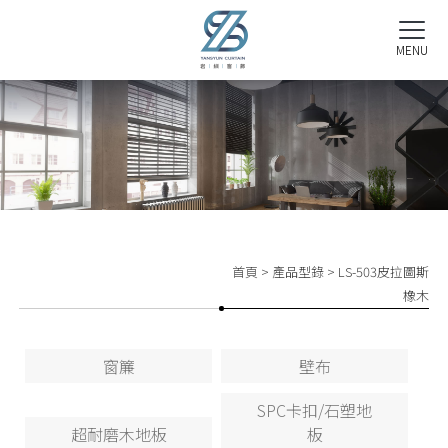
首頁
>
產品型錄
> LS-503皮拉圖斯
橡木
窗簾
壁布
SPC卡扣/石塑地
超耐磨木地板
板