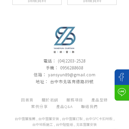
(04)2203-2528
0956288608
yansyun89@gmail.com
台中市北區育德路89號
回首頁
關於岩紃
服務項目
產品型錄
案例分享
產品Q&A
聯絡我們
台中窗簾推薦
台中窗簾安裝
台中窗簾訂製
台中SPC卡扣地板
台中地板施工
台中貼壁紙
北區窗簾安裝