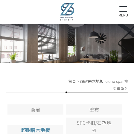
首頁
> 超耐磨木地板-krono span拉
斐爾系列
窗簾
壁布
SPC卡扣/石塑地
超耐磨木地板
板