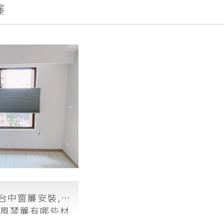
簾
,台中窗簾安裝,台
#風琴簾有哪些材
遮光效果如何？