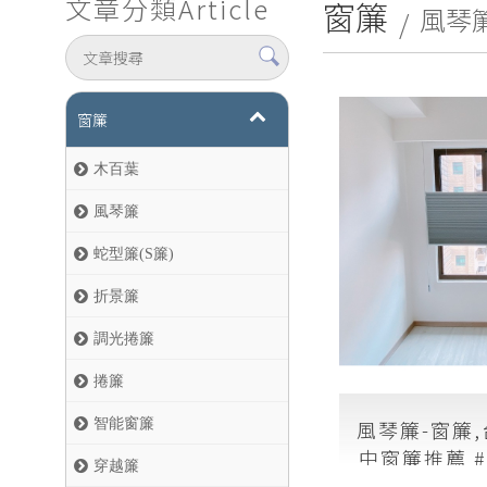
文章分類
Article
窗簾
風琴
窗簾
木百葉
風琴簾
蛇型簾(S簾)
折景簾
調光捲簾
捲簾
風琴簾-窗簾
智能窗簾
中窗簾推薦 
穿越簾
質？透光與