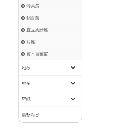
蜂巢簾
鋁百葉
直立柔紗簾
片簾
實木百葉窗
地板
壁布
壁紙
最新消息