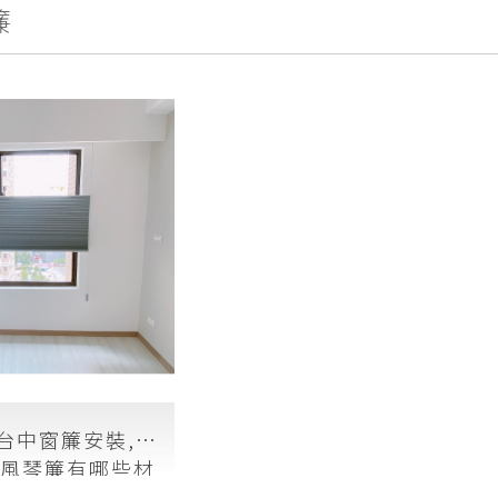
簾
,台中窗簾安裝,台
#風琴簾有哪些材
遮光效果如何？