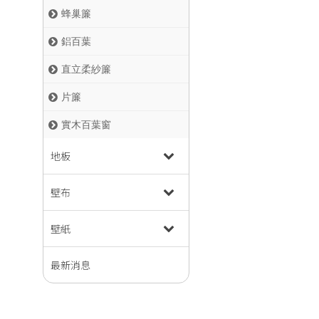
蜂巢簾
鋁百葉
直立柔紗簾
片簾
實木百葉窗
地板
壁布
壁紙
最新消息