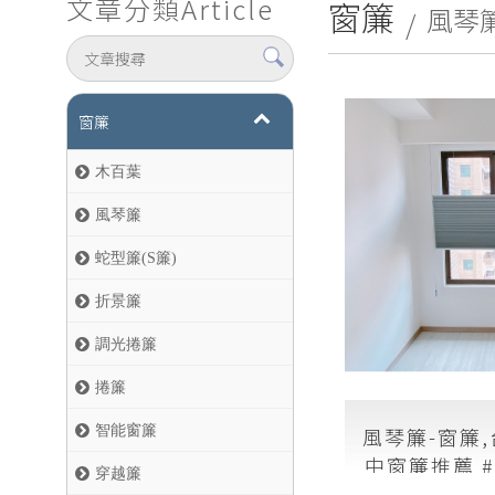
文章分類
Article
窗簾
風琴
窗簾
木百葉
風琴簾
蛇型簾(S簾)
折景簾
調光捲簾
捲簾
風琴簾-窗簾
智能窗簾
中窗簾推薦 
穿越簾
質？透光與